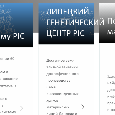
ЛИПЕЦКИЙ
П
ГЕНЕТИЧЕСКИЙ
м
ЦЕНТР PIC
му PIC
жении 60
Доступное семя
элитной генетики
уем в
для эффективного
Зде
ствование
производства.
най
дуктов, в
Семя
доп
е
высокоиндексных
инф
кого
хряков
пра
 в
материнских
инс
 систему
линий Ландрас и