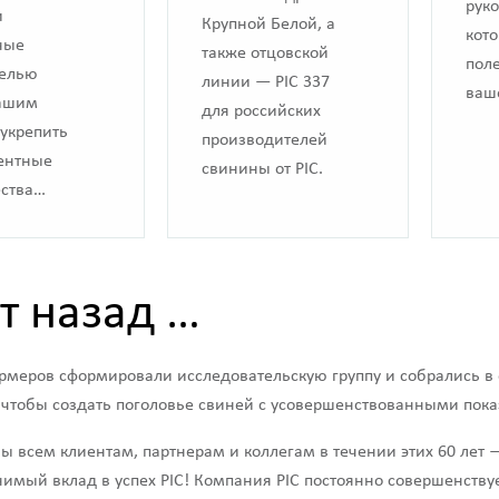
руко
и
Крупной Белой, а
кото
ные
также отцовской
пол
целью
линии — PIC 337
ваш
ашим
для российских
укрепить
производителей
рентные
свинины от PIC.
ства…
т назад …
ермеров сформировали исследовательскую группу и собрались в
 чтобы создать поголовье свиней с усовершенствованными пока
 всем клиентам, партнерам и коллегам в течении этих 60 лет 
имый вклад в успех PIC! Компания PIC постоянно совершенствуе