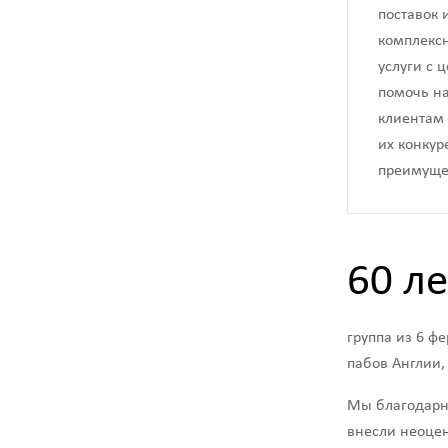
поставок 
комплекс
услуги с 
помочь н
клиентам 
их конку
преимуще
60 ле
группа из 6 ф
пабов Англии,
Мы благодарны
внесли неоцен