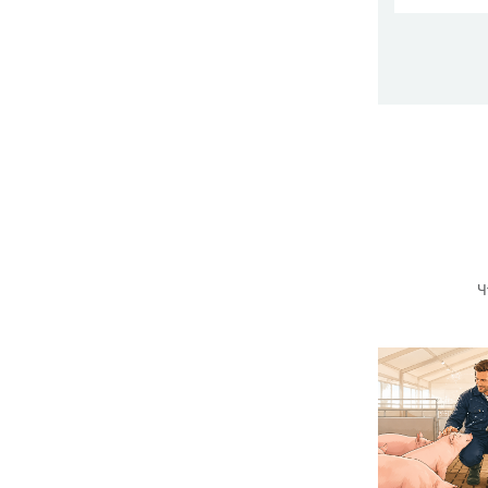
нная 
ь и н
приз
Ч