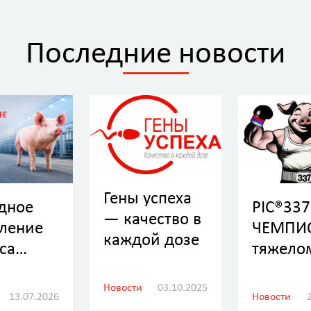
Последние новости
Гены успеха
PIC®337
дное
— качество в
ЧЕМПИ
ление
каждой дозе
тяжело
са
 более
я племе
Новости
03.10.2025
Новости
13.07.2026