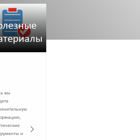
олезные
атериалы
сь вы
дете
олнительную
ормацию,
ктические
трументы и