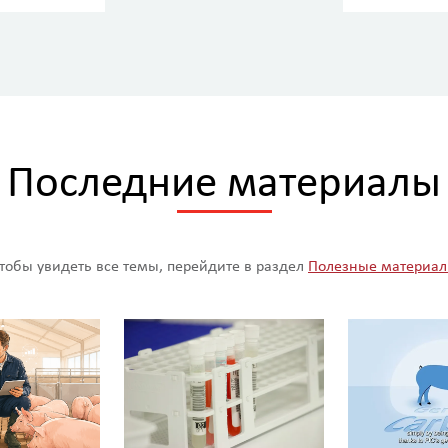
ценност
овые
наки
Последние материалы
тобы увидеть все темы, перейдите в раздел
Полезные материа