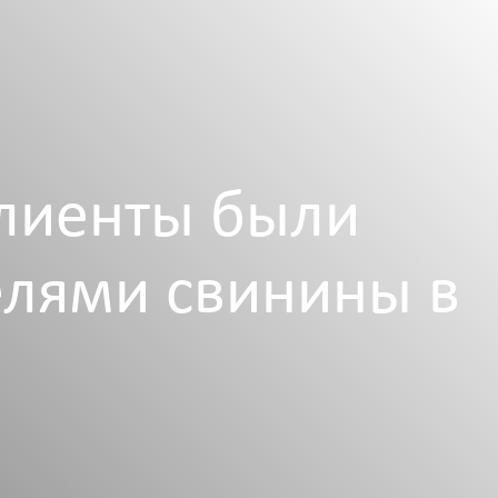
лиенты были
лями свинины в