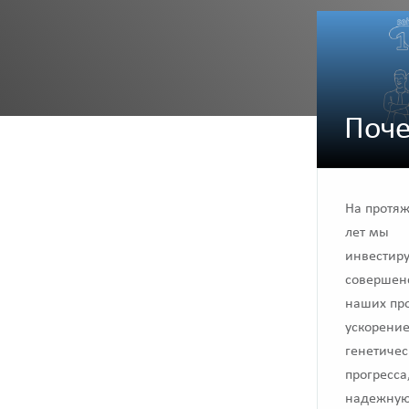
Поче
На протя
лет мы
инвестир
совершен
наших про
ускорени
генетичес
прогресса,
надежную