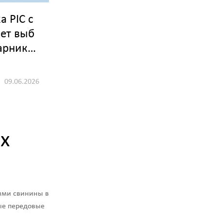
а PIC с
ет выб
арнико
ов на 7,
09.06.2026
х
ями свинины в
мые передовые