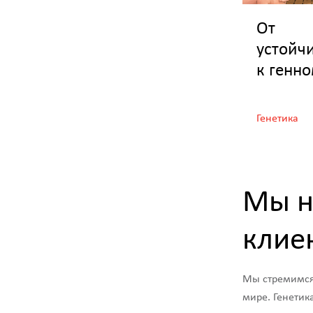
От
устойч
к генн
редакт
ию: эв
Генетика
резист
и к
заболе
Мы н
клие
Мы стремимся
мире. Генетик