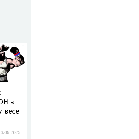
:
ОН в
м весе
23.06.2025