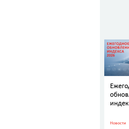
Ежего
обнов
индек
2026:
точна
Новости