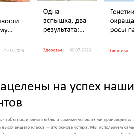
Одна
Генетик
вспышка, два
окраща
ивости
результата:
росы п
ому
как меры по
вых газ
ирован
предотвращен
7%
олюция
Здоровье
06.07.2026
Генетика
21.07.2026
ию
ентност
распространен
ия инфекции
ваниям
ацелены на успех наши
ускорили
восстановлени
нтов
е хрячника.
, чтобы наши клиенты были самими успешными производител
а высочайшего класса — это основа успеха. Мы используем са