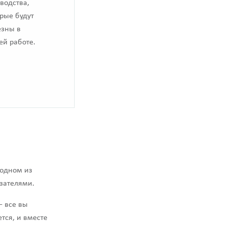
водства,
рые будут
езны в
ей работе.
 одном из
зателями.
— все вы
тся, и вместе